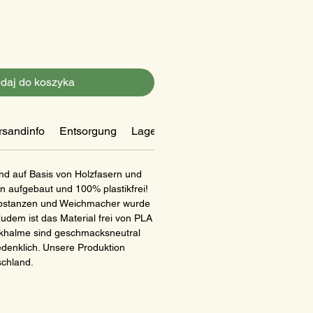
daj do koszyka
rsandinfo
Entsorgung
Lagerung und Handhabung
nd auf Basis von Holzfasern und
n aufgebaut und 100% plastikfrei!
ubstanzen und Weichmacher wurde
Zudem ist das Material frei von PLA
nkhalme sind geschmacksneutral
denklich. Unsere Produktion
tschland.