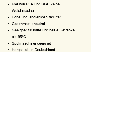
Frei von PLA und BPA, keine
Weichmacher
Hohe und langlebige Stabilität
Geschmacksneutral
Geeignet für kalte und heiße Getränke
bis 85°C
Spülmaschinengeeignet
Hergestellt in Deutschland
Lagerung & Verpackung:
Dunkel und trocken, an einem für
Lebensmittel geeigneten Ort bei < 30
Grad lagern
Verpackt in Umkartons
Zu entsorgen über Home-Kompost oder
Restmüll (thermische Verwertung)
Zersetzt sich in die Bestandteile CO2,
Wasser und Biomasse