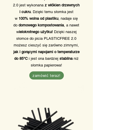
2.0 jest wykonana
z włókien drzewnych
i cukru
. Dzięki temu słomka jest
w
100% wolna od plastiku
, nadaje się
do
domowego kompostowania
, a nawet
w
ielokrotnego użytku!
Dzięki naszej
słomce do picia PLASTICFREE 2.0
możesz cieszyć się zarówno zimnymi,
jak i gorącymi
napojami o temperaturze
do 85°C
i jest ona bardziej
stabilna
niż
słomka papierowa!
zamówić teraz!